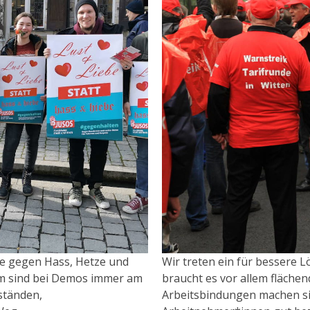
e gegen Hass, Hetze und
Wir treten ein für bessere 
im sind bei Demos immer am
braucht es vor allem fläche
oständen,
Arbeitsbindungen machen si