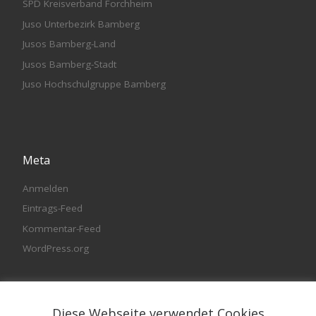
SPD Kreisverband Forchheim
Juso Unterbezirk Bamberg
Jusos Bamberg-Land
Jusos Bamberg-Stadt
Juso Hochschulgruppe Bamberg
Meta
Anmelden
Eintrags-Feed
Kommentar-Feed
WordPress.org
Diese Webseite verwendet Cookies