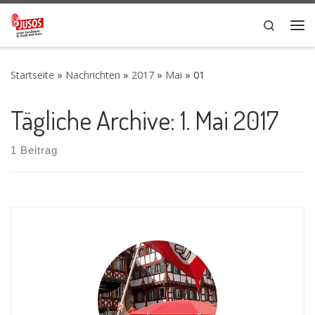
Zum Inhalt springen
Search
Me
Startseite
»
Nachrichten
»
2017
»
Mai
»
01
Tägliche Archive:
1. Mai 2017
1 Beitrag