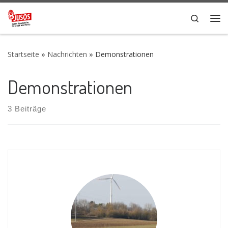
Zum Inhalt springen
Search
Me
Startseite
»
Nachrichten
»
Demonstrationen
Demonstrationen
3 Beiträge