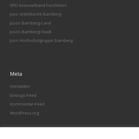
SPD Kreisverband Forchheim
Juso Unterbezirk Bamberg
Jusos Bamberg-Land
Jusos Bamberg-Stadt
Juso Hochschulgruppe Bamberg
Meta
Anmelden
Eintrags-Feed
Kommentar-Feed
WordPress.org