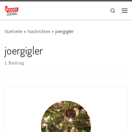
Zum Inhalt springen
Search
Me
Startseite
»
Nachrichten
»
joergigler
joergigler
1 Beitrag