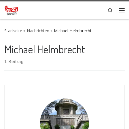
Zum Inhalt springen
Search
Me
Startseite
»
Nachrichten
»
Michael Helmbrecht
Michael Helmbrecht
1 Beitrag