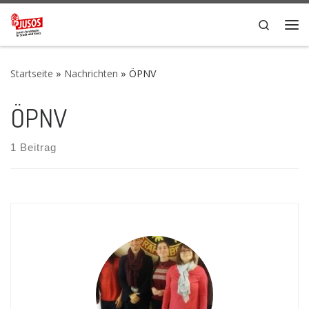
Zum Inhalt springen
Search
Me
Startseite
»
Nachrichten
»
ÖPNV
ÖPNV
1 Beitrag