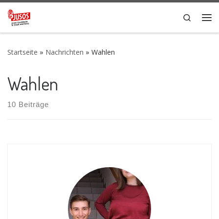
Zum Inhalt springen
Search
Me
Startseite
»
Nachrichten
»
Wahlen
Wahlen
10 Beiträge