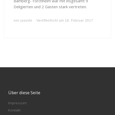
Bamberg- Forchheim war mit insgesamt 9
Deligierten und 2 Gästen stark vertreten.
von
jusosfo
Veröffentlicht am
18. Februar 2017
Über diese Seite
Impressum
Kontakt