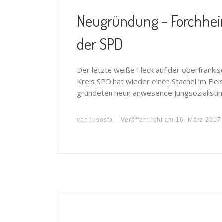
Neugründung – Forchheim
der SPD
Der letzte weiße Fleck auf der oberfränki
Kreis SPD hat wieder einen Stachel im Flei
gründeten neun anwesende Jungsozialistinn
von
jusosfo
Veröffentlicht am
16. März 2017