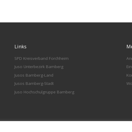
Links
M
SPD Kreisverband Forchheim
An
Juso Unterbezirk Bamberg
Ei
Jusos Bamberg-Land
Ko
Jusos Bamberg-Stadt
Wo
Juso Hochschulgruppe Bamberg