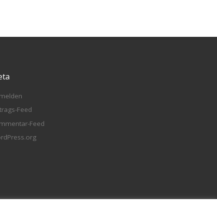
eta
melden
ntrags-Feed
mmentar-Feed
rdPress.org