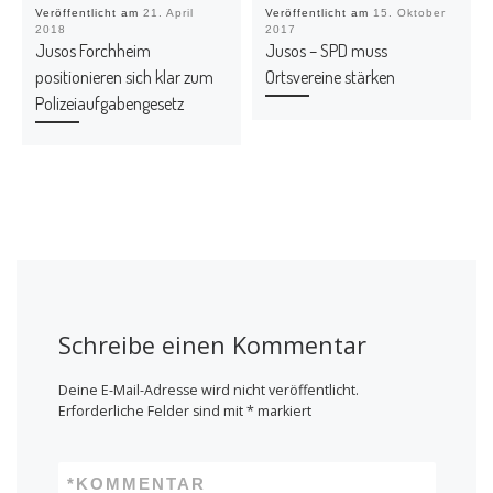
n
n
s
s
Veröffentlicht am
21. April
Veröffentlicht am
15. Oktober
t
t
2018
2017
e
e
Jusos Forchheim
Jusos – SPD muss
r
r
g
g
positionieren sich klar zum
Ortsvereine stärken
e
e
ö
ö
Polizeiaufgabengesetz
f
f
f
f
n
n
e
e
t
t
)
)
Schreibe einen Kommentar
Deine E-Mail-Adresse wird nicht veröffentlicht.
Erforderliche Felder sind mit
*
markiert
*
KOMMENTAR