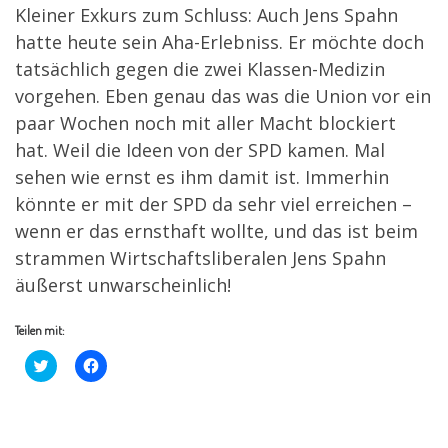
Kleiner Exkurs zum Schluss: Auch Jens Spahn
hatte heute sein Aha-Erlebniss. Er möchte doch
tatsächlich gegen die zwei Klassen-Medizin
vorgehen. Eben genau das was die Union vor ein
paar Wochen noch mit aller Macht blockiert
hat. Weil die Ideen von der SPD kamen. Mal
sehen wie ernst es ihm damit ist. Immerhin
könnte er mit der SPD da sehr viel erreichen –
wenn er das ernsthaft wollte, und das ist beim
strammen Wirtschaftsliberalen Jens Spahn
äußerst unwarscheinlich!
Teilen mit:
K
K
l
l
i
i
c
c
k
k
,
,
u
u