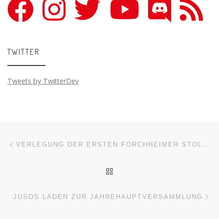
TWITTER
Tweets by TwitterDev
Beitragsnavigation
Vorheriger Beitrag
VERLEGUNG DER ERSTEN FORCHHEIMER STOLPERSTEINE AM 21.02.2018
ZURÜCK ZUR BEITRAGSL
Nä
JUSOS LADEN ZUR JAHREHAUPTVERSAMMLUNG