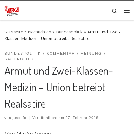
Zum Inhalt springen
Search
Me
Startseite
»
Nachrichten
»
Bundespolitik
»
Armut und Zwei-
Klassen-Medizin – Union betreibt Realsatire
BUNDESPOLITIK
KOMMENTAR
MEINUNG
SACHPOLITIK
Armut und Zwei-Klassen-
Medizin – Union betreibt
Realsatire
von
jusosfo
|
Veröffentlicht am
27. Februar 2018
Von Martin Leipert