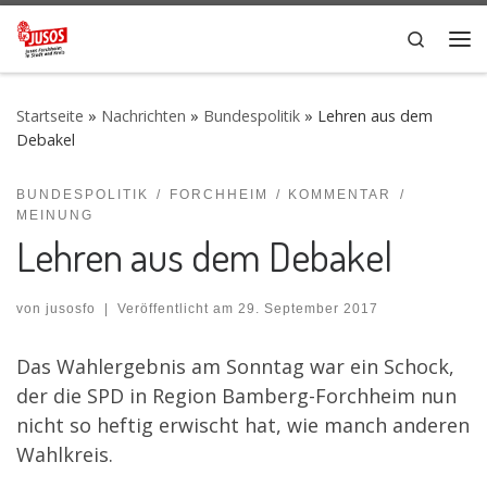
Zum Inhalt springen
Search
Me
Startseite
»
Nachrichten
»
Bundespolitik
»
Lehren aus dem
Debakel
BUNDESPOLITIK
FORCHHEIM
KOMMENTAR
MEINUNG
Lehren aus dem Debakel
von
jusosfo
|
Veröffentlicht am
29. September 2017
Das Wahlergebnis am Sonntag war ein Schock,
der die SPD in Region Bamberg-Forchheim nun
nicht so heftig erwischt hat, wie manch anderen
Wahlkreis.