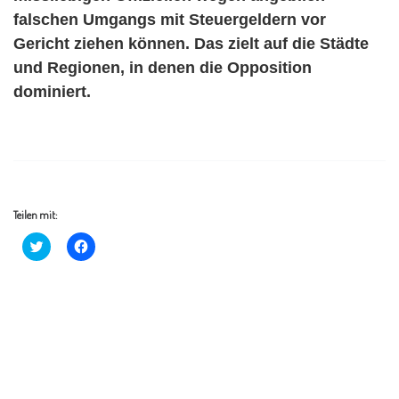
falschen Umgangs mit Steuergeldern vor
Gericht ziehen können. Das zielt auf die Städte
und Regionen, in denen die Opposition
dominiert.
Teilen mit:
K
K
l
l
i
i
c
c
k
k
,
,
u
u
m
m
ü
a
b
u
e
f
r
F
T
a
w
c