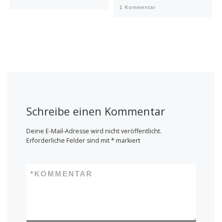
ö
ö
f
f
1 Kommentar
f
f
n
n
e
e
t
t
)
)
Schreibe einen Kommentar
Deine E-Mail-Adresse wird nicht veröffentlicht.
Erforderliche Felder sind mit
*
markiert
*
KOMMENTAR