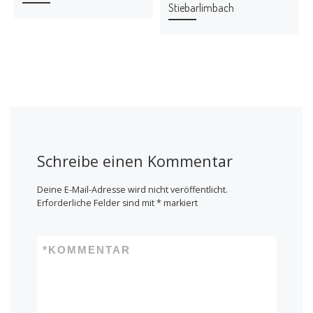
ö
ö
Stiebarlimbach
f
f
f
f
n
n
e
e
t
t
)
)
Schreibe einen Kommentar
Deine E-Mail-Adresse wird nicht veröffentlicht.
Erforderliche Felder sind mit
*
markiert
*
KOMMENTAR