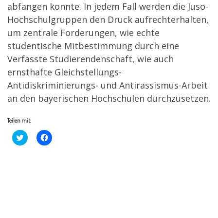
abfangen konnte. In jedem Fall werden die Juso-
Hochschulgruppen den Druck aufrechterhalten,
um zentrale Forderungen, wie echte
studentische Mitbestimmung durch eine
Verfasste Studierendenschaft, wie auch
ernsthafte Gleichstellungs-
Antidiskriminierungs- und Antirassismus-Arbeit
an den bayerischen Hochschulen durchzusetzen.
Teilen mit:
K
K
l
l
i
i
c
c
k
k
,
,
u
u
m
m
ü
a
b
u
e
f
r
F
T
a